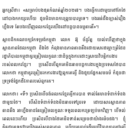
អ្នកស្រីថា៖ «សម្រាប់បងផុតកំណត់ឆ្នាំ២០២៧។ បងធ្វើការជាមួយថៅកែថៃ
នៅបាងកកយូរហើយ ដូចមិនមានការព្រួយបារម្ភទេ។ បងអត់ដឹងច្បាស់រឿង
ហ្នឹងទេ តែបងឃើញពលករខ្មែរយើងនៅបន្តបានធម្មតាតើ»។
ស្ថាបនិកគណបក្សកែទម្រង់កម្ពុជា លោក អ៊ូ ច័ន្ទរ័ត្ន យល់ឃើញថាក្នុង
ស្ថានភាពដែលកម្ពុជា និងថៃ កំពុងមានភាពតានតឹងដោយសារជម្លោះព្រំដែន
រដ្ឋាភិបាលកម្ពុជាគួរត្រៀមលក្ខណៈជានិច្ចក្នុងការដោះស្រាយវិបត្តិការងារ
របស់ពលករខ្មែរ។ ប្រសើនបើពួកគេមិនអាចបន្តការងារក្នុងប្រទេសថៃបាន
លោកថា កម្ពុជាគួរត្រៀមរកការងារឱ្យពួកគេធ្វើ និងជួយផ្នែកសមធម៌ ក៏ដូចជា
ទ្រទ្រង់ផ្នែកជីវភាពរបស់ពួកគេ។
លោកថា៖ «ទី១ ប្រសិនបើចង់ពលករខ្មែរធ្វើការបាន ទាល់តែមានទំនាក់ទំនង
ជាមួយថៃ។ បើសិនទំនាក់ទំនងមិនអាចទៅរួចទេ ដោយសារស្ថានភាព
តានតឹង អាហ្នឹងមានតែត្រៀមលក្ខណៈទទួលពលករត្រឡប់មកវិញ។ បើទល់
ពេលនេះហើយ ប្រសិនបើខាងថៃគេមិនទាន់សម្រេចថាយ៉ាងម៉េចផង។ ខ្ញុំ
គិតថាគេទុកឱ្យយើងអស់សុពលភាព ហើយគេចាប់ផ្ដើមប្រើវិធានការក្ដៅលើ