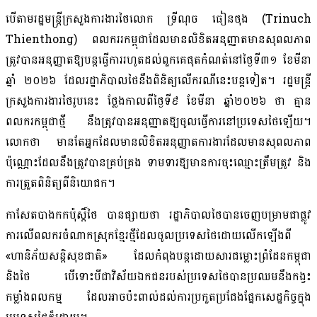
បើតាមរដ្ឋមន្ត្រីក្រសួងការងារថៃលោក ទ្រីណុច ធៀនថុង (Trinuch
Thienthong) ពលកររកម្ពុជាដែលមានលិខិតអនុញ្ញាតមានសុពលភាព
ត្រូវបានអនុញ្ញាតឱ្យបន្តធ្វើការរហូតដល់ពួកគេផុតកំណត់នៅថ្ងៃទី៣១ ខែមីនា
ឆ្នាំ ២០២៦ ដែលរដ្ឋាភិបាលថៃនឹងពិនិត្យលើករណីនេះបន្តទៀត។ រដ្ឋមន្ត្រី
ក្រសួងការងារថៃរូបនេះ ថ្លែងកាលពីថ្ងៃទី៩ ខែមីនា ឆ្នាំ២០២៦ ថា គ្មាន
ពលករកម្ពុជាថ្មី នឹងត្រូវបានអនុញ្ញាតឱ្យចូលធ្វើការនៅប្រទេសថៃឡើយ។
លោកថា មានតែអ្នកដែលមានលិខិតអនុញ្ញាតការងារដែលមានសុពលភាព
ប៉ុណ្ណោះដែលនឹងត្រូវបានគ្រប់គ្រង ទាមទារឱ្យមានការចុះឈ្មោះត្រឹមត្រូវ និង
ការត្រួតពិនិត្យពីនិយោជក។
កាសែតបាងកកប៉ុស្តិ៍ថៃ បានផ្សាយថា រដ្ឋាភិបាលថៃបានចេញបម្រាមជាផ្លូវ
ការលើពលករចំណាកស្រុកខ្មែរថ្មីដែលចូលប្រទេសថៃដោយលើកឡើងពី
«ហានិភ័យសន្តិសុខជាតិ» ដែលកំពុងបន្តដោយសារជម្លោះព្រំដែនកម្ពុជា
និងថៃ បើទោះបីជាវិស័យឯកជនរបស់ប្រទេសថៃបានប្រឈមនឹងកង្វះ
កម្លាំងពលកម្ម ដែលអាចប៉ះពាល់ដល់ការប្រកួតប្រជែងផ្នែកសេដ្ឋកិច្ចក្នុង