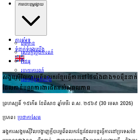
ការបោះពុម្ពផ្សាយ
ការគាំទ្រ
ព័ត៌មាន
ទំនាក់ទំនងយើង
សេចក្ដីថ្លែងការណ៍
វីដេអូ
របាយការណ៍
សង្គមស៊ីវិលបារម្ភពីពលករខ្មែរធ្វើការនៅថៃទាំងជាង១០ម៉ឺននាក់
សេចក្ដីជូនដំណឹង
ដែលកាន់បណ្ណការងារជិតអស់សុពលភាព
ព្រហស្បតិ៍ ១៥កើត ខែពិសាខ ឆ្នាំមមីរ ព.ស. ២៥៦៩
(30 មេសា 2026)
ប្រភព៖
ប្រជាកាសែត
អង្គការសង្គមស៊ីវិលបង្ហាញក្ដីបារម្ភពីពលករខ្មែរដែលបន្តធ្វើការនៅប្រទេសថៃ