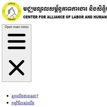
Open main menu
ពួកយើងជានរណា?
កម្មវិធីរបស់យើង