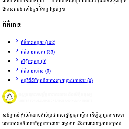
ពានរបស់ថៃមកលើកម្ពុជា មានពលករខ្មែរប្រមាណ៦០ម៉ឺននាក់ទទួលបាន
ឱកាសការងារទាំងក្នុងនិងក្រៅប្រព័ន្ធ៕
ព័ត៌មាន
ព័ត៌មានកម្មករ (102)
ព័ត៌មានពលករ (33)
សិទ្ធិមនុស្ស (0)
ព័ត៌មានរហ័ស (0)
កម្មវិធីពិមិត្យមើលការបោកប្រាស់ការងារ (0)
សង់ត្រាល់ ផ្តល់អំណាច​ដល់​ប្រជាពលរដ្ឋខ្មែរអ្នក​ធ្វើការ​ដើម្បីឲ្យ​ពួក​គេ​ទាមទារ​
អោយមានអភិបាលកិច្ច​ប្រកបដោយ ​តម្លាភាព និង​គណនេយ្យភាពសម្រាប់