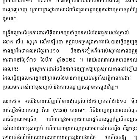
ប្រមាណជាង១០ ម៉ឺននាក់ ថាអាចប្រឈមនឹងភាពអត់ការងារធ្វើ និងការ
បណ្ដេញចេញ ក្រោយក្រសួងការងារថៃមិនព្រមបន្តបណ្ណការងារស្របច្បាប់ឱ្យ
ពួកគេ។
មន្ត្រីគម្រោងផ្នែកការពារសិទ្ធិពលករប្រចាំប្រទេសថៃនៃអង្គការសង់ត្រាល់
លោក លឹង សុផុន លើកឡើងថា កន្លងមកក្រសួងការងារថៃបានធ្វើបច្ចប្បន្ន
ភាពឱ្យដឹងថាពលករខ្មែរជាង១០ ម៉ឺននាក់ទៀតនឹងអស់សុពលភាពបណ្ណ
ការងារនៅថ្ងៃទី៣១ ខែមីនា ឆ្នាំ២០២៦ ។ តែយ៉ាងណាលោកថាមកទល់
ពេលនេះ ក្រសួងការងារថៃមិនទាន់អនុញ្ញាតឱ្យបន្តសុពលភាពនៅឡើយ
ដែលធ្វើឱ្យពលករខ្មែរនៅប្រទេសថៃមានការព្រួយបារម្ភពីសុវត្ថិភាពការងារ
ប្រឈមការរស់នៅខុសច្បាប់ និងការបណ្ដេញចេញមកកម្ពុជាវិញ។
លោកថា៖ «យើងបានឃើញព័ត៌មានជាហូរហែដែរថាពួកគាត់ជាង១០ ម៉ឺន
នាក់ហ្នឹងមិនអាចបន្ត វីសា (visa) បានទេ។ អីចឹងបញ្ហាប្រឈមរបស់ពួក
គាត់គឺប្រឈមច្រើន ហើយកន្លងមកប្រជាពលរដ្ឋក៏បានត្អូញត្អែរពីការខ្លាច
រស់នៅដោយខុសច្បាប់ ហើយណាមួយបញ្ហាប្រឈមរបស់គាត់ហ្នឹង គឺអ្នកខ្លះ
ទៅគាត់រង់ចាំមើលគោលនយោបាយក្រសួងការងារថៃ ថាតើគេតឱ្យ ឬ