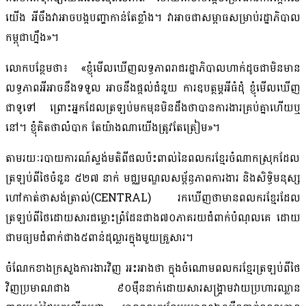
យើង អីចឹងវាអាចបង្កបញ្ហាកាន់តែខ្លាំង។ វាអាចជាសម្ពាធសម្រាប់រដ្ឋាភិបាល
កម្ពុជាហ្នឹង»។
លោកបន្ថែមថា៖ «ខ្ញុំមើលឃើញលទ្ធភាពរាជរដ្ឋាភិបាលហាក់ដូចជាមិនមាន
លទ្ធភាពអីអាចនឹងទទួល អាចនឹងផ្ដល់ជំនួយ ការឧបត្ថម្ភអីធំដុំ ខ្ញុំមើលឃើញ
ជាទូទៅ ព្រោះអ្នកដែលត្រឡប់មកមុនមិនដឹងថាបានការងារគ្រប់គ្នាហើយឬ
នៅ។ ខ្ញុំគិតថាលំបាក តែយ៉ាងណាយើងត្រូវតែត្រៀម»។
តាមរយៈរបាយការណ៍ស្ទង់មតិពីផលប៉ះពាល់នៃពលករខ្មែរចំណាកស្រុកដែល
ត្រឡប់ពីថៃចំនួន ៥២៧ នាក់ មជ្ឈមណ្ឌលសម្ព័ន្ធភាពការងារ និងសិទ្ធិមនុស្ស
ហៅកាត់ថាសង់ត្រាល់(CENTRAL) រកឃើញថាមានពលករខ្មែរដែល
ត្រឡប់ពីថៃដោយសារជម្លោះព្រំដែនជាង៧០ភាគរយជំពាក់បំណុលគេ ដោយ
ជាមធ្យមជំពាក់ជាង៥ពាន់ដុល្លារក្នុងមួយគ្រួសារ។
ចំណែកខាងក្រសួងការងារវិញ អះអាងថា ក្នុងចំណោមពលករខ្មែរត្រឡប់ពីថៃ
វិញប្រមាណជាង ៩០ម៉ឺននាក់ដោយសារសង្រ្គាមវាយប្រហារឈ្លាន