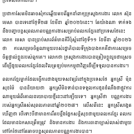
ប្រទេសថៃក៏ដោយ។
ប្រជាកាសែតមិនអាចសុំការឆ្លើយតបពីអ្នកនាំពាក្យក្រសួងការងារ លោក ស៊ុន
មេសា បានទេនៅថ្ងៃទី២៧ ខែមីនា ឆ្នាំ២០២៦នេះ។ តែយ៉ាងណា ទាក់ទង
នឹងបញ្ហាបន្តសុពលភាពបណ្ណការងារសម្រាប់ពលករខ្មែរនៅប្រទេសថៃនេះ
លោក មេសា បានប្រាប់សារព័ត៌មានគិរីប៉ុស្ត៍នៅថ្ងៃទី១១ ខែមីនា ឆ្នាំ២០២៦
ថា ការសម្រេចចិត្តណាមួយរបស់រដ្ឋាភិបាលទីក្រុងបាងកកគឺជាការសម្រេច
ចិត្តផ្ទាល់ខ្លួនរបស់ពួកគេ។ លោកថា ក្រសួងការងារបានត្រៀមខ្លួនរួចជាស្រេច
ដើម្បីជួយពលករខ្មែរដែលវិលត្រឡប់មកកម្ពុជាវិញដើម្បីទទួលបានការងារ។
ពលករខ្មែរម្នាក់ដែលធ្វើការជាងមួយទសវត្សរ៍នៅក្នុងប្រទេសថៃ អ្នកស្រី ម៉ុន
សុខម៉ៃ បាននិយាយថា អ្នកស្រីមិនទាន់បានទទួលការជូនដំណឹងជាផ្លូវការ
ណាមួយអំពីគោលនយោបាយថ្មីនេះនៅឡើយទេ។ អ្នកស្រីថា បណ្ណការងារ
របស់អ្នកស្រីអស់សុពលភាពនៅឆ្នាំ២០២៧។ លើសពីនេះ អ្នកស្រីសង្កេត
ឃើញថា បើទោះបីជាមានការរឹតបន្តឹងផ្នែកសន្តិសុខជាមួយពលករខ្មែរ ពលករ
ដែលមានឯកសារត្រឹមត្រូវ និងមានការងារ និងការធានាច្បាស់លាស់ជាមួយ
ថៅកែថៃនៅតែអាចបន្តសុពលភាពបណ្ណការងារបាន។