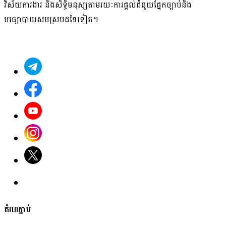
វិស័យ​ការងារ​ និង​សិទ្ធិមនុស្ស​តាមរយៈ​ការផ្តល់ជំនួយផ្នែកច្បាប់និង
មធ្យោបាយសមស្របដទៃ​ទៀត។
តំណភ្ជាប់