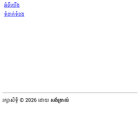
អំពីយើង
ទំនាក់ទំនង
រក្សាសិទ្ធិ © 2026 ដោយ
សង់ត្រាល់