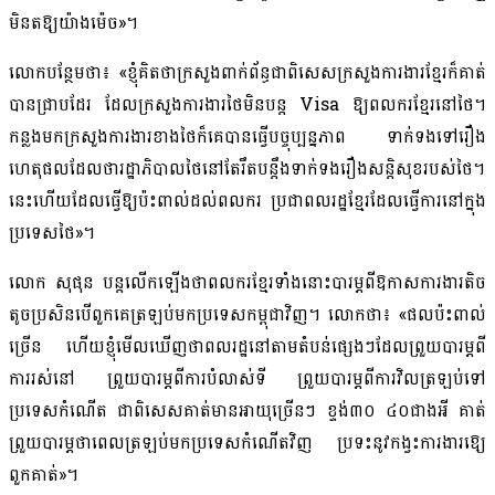
មិនតឱ្យយ៉ាងម៉េច»។
លោកបន្ថែមថា៖ «ខ្ញុំគិតថាក្រសួងពាក់ព័ន្ធជាពិសេសក្រសួងការងារខ្មែរក៏គាត់
បានជ្រាបដែរ ដែលក្រសួងការងារថៃមិនបន្ត Visa ឱ្យពលករខ្មែរនៅថៃ។
កន្លងមកក្រសួងការងារខាងថៃក៏គេបានធ្វើបច្ចុប្បន្នភាព ទាក់ទងទៅរឿង
ហេតុផលដែលថារដ្ឋាភិបាលថៃនៅតែរឹតបន្តឹងទាក់ទងរឿងសន្តិសុខរបស់ថៃ។
នេះហើយដែលធ្វើឱ្យប៉ះពាល់ដល់ពលករ ប្រជាពលរដ្ឋខ្មែរដែលធ្វើការនៅក្នុង
ប្រទេសថៃ»។
លោក សុផុន បន្តលើកឡើងថាពលករខ្មែរទាំងនោះបារម្ភពីឱកាសការងារតិច
តូចប្រសិនបើពួកគេត្រឡប់មកប្រទេសកម្ពុជាវិញ។ លោកថា៖ «ផលប៉ះពាល់
ច្រើន ហើយខ្ញុំមើលឃើញថាពលរដ្ឋនៅតាមតំបន់ផ្សេងៗដែលព្រួយបារម្ភពី
ការរស់នៅ ព្រួយបារម្ភពីការបំលាស់ទី ព្រួយបារម្ភពីការវិលត្រឡប់ទៅ
ប្រទេសកំណើត ជាពិសេសគាត់មានអាយុច្រើនៗ ខ្ទង់៣០ ៤០ជាងអី គាត់
ព្រួយបារម្ភថាពេលត្រឡប់មកប្រទេសកំណើតវិញ ប្រទះនូវកង្វះការងារឱ្យេ
ពួកគាត់»។