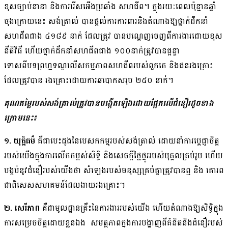
ខុសច្បាប់នានា និងការរើសអើងប្រឆាំង សហជីព។ ក្នុងរយៈពេលប៉ុន្មានឆ្នាំ
ចុងក្រោយនេះ សង់ត្រាល់ បានផ្តល់ការការពារនិងតំណាងឱ្យថ្នាក់ដឹកនាំ
សហជីពជាង ៤១៨៩ នាក់ ដែលត្រូវ បានបណ្តេញចេញពីការងារដោយខុស
នីតិវិធី ហើយថ្នាក់ដឹកនាំសហជីពជាង ១០០នាក់ត្រូវបានផ្តន្ទា
ទោសពីបទព្រហ្មទណ្ឌលើសកម្មភាពសហជីពរបស់ពួកគេ និងជនរងគ្រោះ
ដែលត្រូវបាន រងគ្រោះដោយការឆបោកសរុប ២៥០ នាក់។
គុណតម្លៃរបស់សង់ត្រាល់ត្រូវបានបង្កើតឡើងដោយផ្អែកលើជំនឿរដូចខាង
ក្រោមនេះ៖
១. យុត្តិធម៌
គឺជាបេះដូងនៃបេសកកម្មរបស់សង់ត្រាល់ ដោយនាំការប្តេជ្ញាចិត្ត
របស់យើងក្នុងការលើកកម្ពស់សិទ្ធិ និងសេចក្តីថ្លៃថ្នូររបស់បុគ្គលគ្រប់រូប ហើយ
បង្កប់នូវជំនឿរបស់យើងថា សំឡេងរបស់មនុស្សគ្រប់គ្នាត្រូវបានឮ និង គោរព
ជាពិសេសសហគមន៍ដែលងាយរងគ្រោះ។
២. សេរីភាព
គឺជាមូលដ្ឋានគ្រឹះនៃការងាររបស់យើង ហើយតំណាងឱ្យសិទ្ធិក្នុង
ការសម្រេចចិត្តដោយខ្លួនឯង សមត្ថភាព​ក្នុង​ការ​បង្ហាញ​ពី​គំនិត​និង​ជំនឿ​របស់​