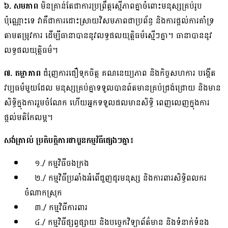
៦. សមភាព
មិនគ្រាន់តែជាការប្រព្រឹត្តស្មើភាពគ្នាចំពោះមនុស្សគ្រប់រូប
ប៉ុណ្ណោះទេ វាគឺជាការដោះស្រាយវិសមភាពជាប្រព័ន្ធ និងការផ្តល់ការគាំទ្រ
តាមតម្រូវការ ដើម្បីធានាបាននូវលទ្ធផលយុត្តិធម៌ស្មើៗគ្នា។ ធានាបាននូវ
លទ្ធផលយុត្តិធម៌។
៧. តម្លាភាព
ជំរុញការជឿទុកចិត្ត គណនេយ្យភាព និងកិច្ចសហការ បង្កើត
វប្បធម៌មួយដែល មនុស្សគ្រប់គ្នាទទួលបានព៍តមានគ្រប់ជ្រង់ជ្រោយ និងមាន
សិទ្ធិក្នុងការរួមចំណែក ហើយអ្នកទទួលផលមានសិទ្ធិ ពេញលេញក្នុងការ
ផ្តល់មតិកែលម្អ។
សង់ត្រាល់ ប្រតិបត្តិការជាបួនកម្មវិធីផ្សេងៗគ្នា៖
១./ កម្មវិធីចងក្រង
២./​ កម្មវិធីប្រឆាំងអំពើជួញដូរមនុស្ស និងការពារសិទ្ធិពលករ
ចំណាកស្រុក
៣./ កម្មវិធីការពារ
៤./ កម្មវិធីផ្សព្វផ្សាយ និងបច្ចេកវិទ្យាព័ត៌មាន និងទំនាក់ទំនង