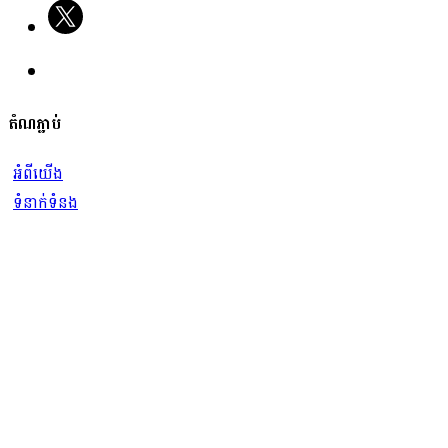
តំណភ្ជាប់
អំពីយើង
ទំនាក់ទំនង