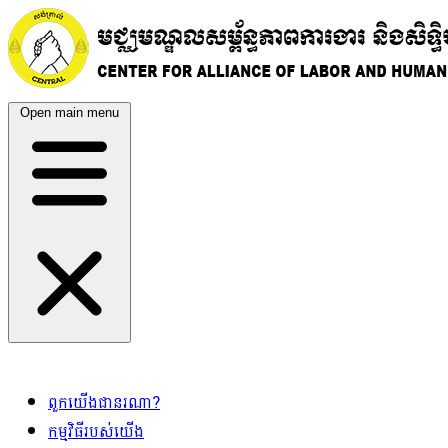
Open main menu
ពួកយើងជានរណា?
កម្មវិធីរបស់យើង