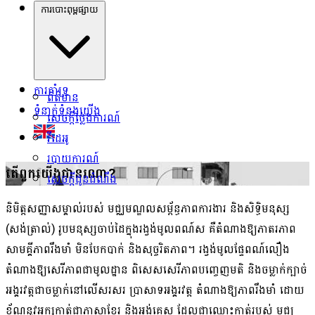
ការបោះពុម្ពផ្សាយ
ការគាំទ្រ
ព័ត៌មាន
ទំនាក់ទំនងយើង
សេចក្ដីថ្លែងការណ៍
វីដេអូ
របាយការណ៍
តើពួកយើងជានរណា?
សេចក្ដីជូនដំណឹង
និមិត្តសញ្ញាសម្គាល់របស់ មជ្ឈមណ្ឌលសម្ព័ន្ធភាពការងារ និងសិទ្ធិមនុស្ស
(សង់ត្រាល់) រូបមនុស្សចាប់ដៃក្នុងរង្វង់មូលពណ៍ស គឺតំណាងឱ្យភាតរភាព
សាមគ្គីភាពរឹងមាំ មិនបែកបាក់ និងសុច្ចរិតភាព។ រង្វង់មូលផ្ទែពណ៍លឿង
តំណាងឱ្យសេរីភាពជាមូលដ្ឋាន ពិសេសសេរីភាពបញ្ចេញមតិ និងចម្លាក់ក្បាច់
អង្គរវត្តជាចម្លាក់នៅលើសរសរ ប្រាសាទអង្គរវត្ត តំណាងឱ្យភាពរឹងមាំ ដោយ
ខ័ណ្ឌនូវអក្សកាត់ជាភាសាខ្មែរ និងអង់គ្លេស ដែលជាឈ្មោះកាត់របស់ មជ្ឈ