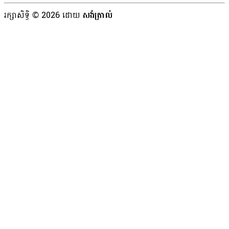
រក្សាសិទ្ធិ © 2026 ដោយ
សង់ត្រាល់