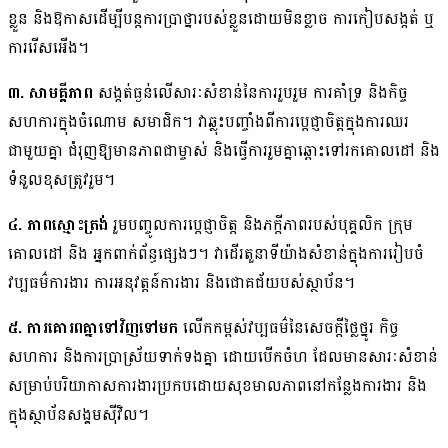
ខ្លួន និង​ឱកាស​ដើម្បី​បន្ត​ការ​ប្រាថ្នា​របស់​ខ្លួន​ដោយ​មិន​ខ្លាច ​ការ​កៀបសង្កត់ ​ឬ​
ការ​រើសអើង។
៣. សាមគ្គីភាព
សង្កត់ធ្ងន់លើសារៈសំខាន់នៃការរួបរួម ការគាំទ្រ និងកិច្ច
សហការក្នុងចំណោម សមាជិក។ វាឆ្លុះបញ្ចាំងពីការប្តេជ្ញាចិត្តក្នុងការឈរ
ជាមួយគ្នា ជំរុញឱ្យមានភាពជាម្ចាស់ និងធ្វើការរួមគ្នាឆ្ពោះទៅរកគោលដៅ និង
ទំនួលខុសត្រូវរួម។
៤. ភាពស្មោះត្រង់
រួមបញ្ចូលការប្តេជ្ញាចិត្ត និងភក្តីភាពរបស់បុគ្គលិក ក្រុម
គោលដៅ និង អ្នកពាក់ព័ន្ធផ្សេងៗ។ វាដើរតួនាទីយ៉ាងសំខាន់ក្នុងការរៀបចំ
វប្បធម៌ការងារ ការអនុវត្តន៍ការងារ និងជោគជ័យបស់ស្ថាប័ន។
៥. ការគោរពគ្នាទៅវិញទៅមក
លើកកម្ពស់វប្បធម៌នៃសេចក្តីថ្លៃថ្នូរ កិច្ច
សហការ និងការប្រាស្រ័យទាក់ទងគ្នា ដោយបើកចំហ ដែលមានសារៈសំខាន់
សម្រាប់បរិយាកាសការងារប្រកបដោយសុខមាលភាពនៅកន្លែងការងារ និង
ក្នុងស្ថាប័នសង្គមស៊ីវិល។