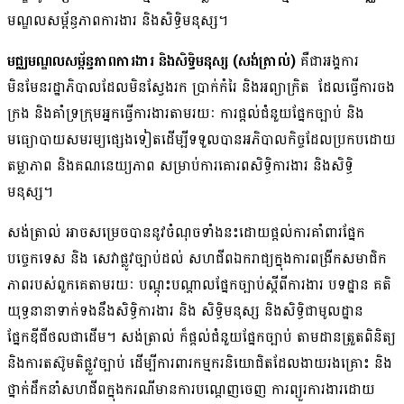
មណ្ឌលសម្ព័ន្ធភាពការងារ និងសិទ្ធិមនុស្ស។
មជ្ឈមណ្ឌលសម្ព័ន្ធភាពការងារ និងសិទ្ធិមនុស្ស (សង់ត្រាល់)
គឺជាអង្គការ
មិនមែនរដ្ឋាភិបាលដែលមិនស្វែងរក ប្រាក់កំរៃ និងអព្យាក្រិត ដែលធ្វើការចង
ក្រង និងគាំទ្រក្រុមអ្នកធ្វើការងារតាមរយៈ ការផ្តល់ជំនួយផ្នែកច្បាប់ និង
មធ្យោបាយសមរម្យផ្សេងទៀតដើម្បីទទួលបានអភិបាលកិច្ចដែលប្រកបដោយ
តម្លាភាព និងគណនេយ្យភាព សម្រាប់ការគោរពសិទ្ធិការងារ និងសិទ្ធិ
មនុស្ស។
សង់ត្រាល់ អាចសម្រេចបាននូវចំណុចទាំងនះដោយផ្តល់ការគាំពារផ្នែក
បច្ចេកទេស និង សេវាផ្លូវច្បាប់ដល់ សហជីពឯករាជ្យក្នុងការពង្រីកសមាជិក
ភាពរបស់ពួកគេតាមរយៈ បណ្តុះបណ្តាលផ្នែកច្បាប់ស្តីពីការងារ បទដ្ឋាន គតិ
យុទ្ធនានាទាក់ទងនឹងសិទ្ធិការងារ និង សិទ្ធិមនុស្ស និងសិទ្ធិជាមូលដ្ឋាន
ផ្នែកឌីជីថលជាដើម។ សង់ត្រាល់ ក៏ផ្តល់ជំនួយផ្នែកច្បាប់ តាមដានត្រួតពិនិត្យ
និងការតស៊ូមតិផ្លួវច្បាប់ ដើម្បីការពារកម្មករនិយោជិតដែលងាយរងគ្រោះ និង
ថ្នាក់ដឹកនាំសហជីពក្នុងករណីមានការបណ្តេញចេញ ការព្យួរការងារដោយ