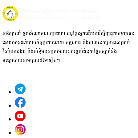
សង់ត្រាល់ ផ្តល់អំណាច​ដល់​ប្រជាពលរដ្ឋខ្មែរអ្នក​ធ្វើការ​ដើម្បីឲ្យ​ពួក​គេ​ទាមទារ​
អោយមានអភិបាលកិច្ច​ប្រកបដោយ ​តម្លាភាព និង​គណនេយ្យភាពសម្រាប់
វិស័យ​ការងារ​ និង​សិទ្ធិមនុស្ស​តាមរយៈ​ការផ្តល់ជំនួយផ្នែកច្បាប់និង
មធ្យោបាយសមស្របដទៃ​ទៀត។