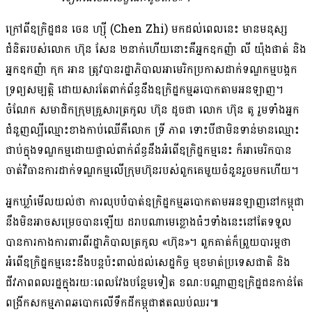
ក្រៅពី​ឧក្រិដ្ឋជន ចេន ហ្ស៊ី (Chen Zhi) មកដល់ពេលនេះ មាន​មនុស្ស​
ជំនិត​របស់​លោក ហ៊ុន សែន ២​នាក់​ហើយ​នោះ​គឺ​អ្នកឧកញ៉ា លី យ៉ុងផាត់ និង​
អ្នកឧកញ៉ា កុក អាន ត្រូវ​​​​​​​​​​​​បាន​រដ្ឋាភិបាល​អាមេរិក​ប្រកាស​ដាក់ទណ្ឌកម្ម​បង្កក​
ទ្រព្យសម្បត្តិ ដោយសារតែ​ពាក់ព័ន្ធ​នឹង​ឧក្រិដ្ឋកម្ម​ឆបោក​តាម​អន​ឡាញ​។
ចំណែក សមាជិក​ក្រុម​គ្រួសារ​ត្រកូល ហ៊ុន ដូចជា លោក ហ៊ុន តូ រួម​ទាំង​អ្នក
ជំនួញ​ល្បីឈ្មោះ​ខាង​កាប់​ឈើ​គឺ​លោក ទ្រី ភាព ទោះបីជា​មិនទាន់​មានឈ្មោះ​
ជាប់​ក្នុង​ទណ្ឌកម្ម​ដោយ​ផ្ទាល់​ពាក់ព័ន្ធ​នឹង​អំពើ​ឧក្រិដ្ឋកម្ម​នេះ ក៏​អាមេរិក​បាន​
ចាត់វិធានការ​ដាក់ទណ្ឌកម្ម​លើ​ក្រុមហ៊ុន​របស់​ពួកគេ​មួយចំនួន​រួច​មក​ហើយ។
អ្នកឃ្លាំមើល​យល់ថា ការ​លុបបំបាត់​ឧក្រិដ្ឋកម្ម​ឆបោក​តាម​អនឡាញ​នៅ​កម្ពុជា
នឹង​មិន​អាច​សម្រេច​បាន​ឡើយ ដរាបណា​មេខ្លោង​ធំៗ​ទាំងនេះ​នៅតែ​ទទួល​
បាន​ការ​កាង​ការពារ​ពី​រដ្ឋាភិបាល​ត្រកូល «​ហ៊ុន​»។ ពួកគាត់​ក៏​ព្រួយបារម្ភ​ថា
អំពើ​ឧក្រិដ្ឋ​កម្ម​នេះ​នឹង​បន្ត​ប៉ះពាល់​ដល់​សេដ្ឋកិច្ច មុខមាត់​ប្រទេសជាតិ និង​
ជីវភាព​ពលរដ្ឋ​ក្នុង​រយៈពេល​វែង​បន្ថែម​ទៀត ខណៈ​បណ្ដាញ​ឧក្រិដ្ឋជន​កាន់តែ​
ពង្រីក​សកម្មភាព​ឆបោក​លើ​ទឹកដី​កម្ពុជា​ឥត​ឈប់ឈរ៕