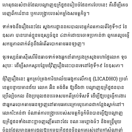
ហេតុផល​សំខាន់​ដែល​បណ្ដាញ​ឧក្រិដ្ឋជន​រៀបចំ​ផែនការ​បែបនេះ គឺ​ដើម្បី​គេច​
ចេញពី​ការ​រំខាន ឬ​ការ​បង្ក្រាប​របស់​កម្លាំង​សមត្ថកិច្ច។
ទាក់ទង​នឹង​រឿង​នេះ​ដែរ ស្នងការដ្ឋាន​នគរបាល​ខេត្តកំពត​កាលពី​ថ្ងៃទី​១៨ ខែ​
ឧសភា បាន​ឃាត់ខ្លួន​មនុស្ស​ចំនួន ៤​នាក់​ដោយ​ចោទ​ប្រកាន់​ថា ពួកគេ​លួច​ធ្វើ​
សកម្មភាព​ពាក់ព័ន្ធ​នឹង​អំពើ​ឆបោក​តាម​អនឡាញ។
ទូរទស្សន៍​អាស៊ីសេរី​មិន​អាច​ទាក់ទង​អ្នកនាំពាក្យ​រង​ក្រសួងមហាផ្ទៃ​លោក ទូច
សុឃៈ ដើម្បី​សាកសួរ​បន្ថែម​ជុំវិញ​រឿង​នេះ​បានទេ​នៅ​ថ្ងៃទី​១៩ ខែ​ឧសភា។
ជុំវិញ​រឿង​នេះ អ្នកគ្រប់គ្រង​ការិយាល័យ​អង្គការ​លីកាដូ (LICADHO) ប្រចាំ​
ខេត្ត​បន្ទាយមានជ័យ លោក អ៊ិន គង់ជិត ឱ្យដឹង​ថា បណ្ដាញ​ឧក្រិដ្ឋជន​បាន​
ប្រើ​ល្បិចកល និង​ប្រមូល​ជនបរទេស​មកពី​គ្រប់ទិសទី ដើម្បី​ឱ្យ​បន្ត​ធ្វើ​ការងារ​
ជា​អ្នក​ឆបោក​តាម​អន​ឡាញ​នៅ​តាម​អគារ​ក្រោម​រូបភាព​ជា​កន្លែង​ស្នាក់នៅ​។
លោក​រិះគន់​ថា ចំណាត់ការ​បង្ក្រាប​របស់​សមត្ថកិច្ច​ក៏​មិនបាន​ធ្វើ​ឱ្យ​បណ្ដាញ​
ឧក្រិដ្ឋជន​ទាំងនោះ​ខ្លាចញញើត​នោះ​ដែរ ខណៈ​មេខ្លោង​ធំៗ និង​មន្ត្រី​មួយ
ចំនួន​ដែល​មាន​អគារ​ជួល​ឱ្យ​ក្រុម​ឧក្រិដ្ឋជន​ចិន​ពួកគេ​រស់នៅ​ក្រៅ​សំណាញ់​