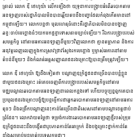
ត្រាល់ លោក ឌី ថេហូយ៉ា លើកឡើង​ថា យុទ្ធនាការ​បង្ក្រាប​អំពើ​ឆបោក​តាម​
អនឡាញ​របស់​រដ្ឋាភិបាល​មិនបាន​ឆ្លើយតប​នឹង​បញ្ហា​ដែល​កំពុង​កើត​មាននៅ​
កម្ពុជា​ឡើយ​។ លោក​បន្ត​ថា មូលហេតុ​ធំ​នោះ​គឺ​រដ្ឋាភិបាល​មិនបាន​បង្ហាញ​
ឆន្ទៈ​ចាប់​មេខ្លោង​ធំៗ​យក​មក​ផ្ដន្ទាទោស​តាមច្បាប់​ឡើយ​។ រីឯ​ការ​បង្ក្រាប​របស់​
សមត្ថកិច្ច នៅ​តាម​អគារ​អនឡាញ​នីមួយៗ​វិញ​លោក​ថា គ្មាន​តម្លាភាព និង​ការ
អនុវត្ត​ពេញលេញ​ក្នុង​ការ​ស្រាវជ្រាវ​ស្វែងរក​មេខ្លោង ឬ​ម្ចាស់​អគារ​នៅ​តាម​
តំបន់​នីមួយៗ និង​កំណត់​អត្តសញ្ញាណ​ជនរងគ្រោះ​ឱ្យ​បាន​ត្រឹមត្រូវ​ឡើយ​។
លោក ឌី ថេហូយ៉ា ឱ្យ​ដឹង​ទៀត​ថា បណ្ដាញ​ឧក្រិដ្ឋជន​ជាច្រើន​បាន​បន្លំ​ខ្លួន​
ជាមួយ​ជនរងគ្រោះ រត់គេច​ចេញពី​ការ​បង្ក្រាប​របស់​សមត្ថ​កិច្ច​នៅ​តាម​
មជ្ឈមណ្ឌល​ឆបោក​តាម​អនឡាញ​នា​ពេល​កន្លងទៅ ហើយ​បច្ចុប្បន្ន​ពួកគេ​បាន​
ប្រមូល​ជនរងគ្រោះ​បង្ខំ​ឱ្យ​បន្ត​ធ្វើ​ការ​ជា​អ្នក​ឆបោក​តាម​អន​ឡាញ​នៅ​តាម​អគារ​
តូចៗ និង​ពង្រីក​បណ្ដាញ​នេះ​កាន់តែ​ច្រើន​ជាពិសេស​នៅ​តាម​បណ្ដា​ខេត្ត​ជាប់​
ព្រំដែន​។ លោក​វាយតម្លៃ​ថា ទម្រង់​ការងារ​ឆបោក​តាម​អន​ឡាញ​ថ្មី​របស់​ក្រុម​
ឧក្រិដ្ឋជន​នេះ​នឹង​បង្កើត​ជា​រូបភាព​កាន់តែ​អាក្រក់ និង​បង្ក​គ្រោះថ្នាក់​កាន់តែ​
ខ្លាំង​សម្រាប់​មុខមាត់​ប្រទេស​កម្ពុជា។