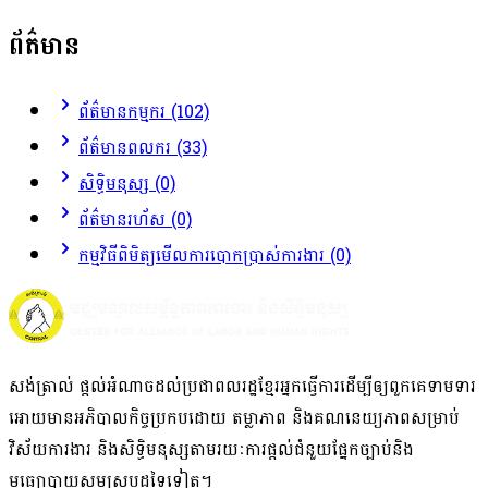
ព័ត៌មាន
ព័ត៌មានកម្មករ (102)
ព័ត៌មានពលករ (33)
សិទ្ធិមនុស្ស (0)
ព័ត៌មានរហ័ស (0)
កម្មវិធីពិមិត្យមើលការបោកប្រាស់ការងារ (0)
សង់ត្រាល់ ផ្តល់អំណាច​ដល់​ប្រជាពលរដ្ឋខ្មែរអ្នក​ធ្វើការ​ដើម្បីឲ្យ​ពួក​គេ​ទាមទារ​
អោយមានអភិបាលកិច្ច​ប្រកបដោយ ​តម្លាភាព និង​គណនេយ្យភាពសម្រាប់
វិស័យ​ការងារ​ និង​សិទ្ធិមនុស្ស​តាមរយៈ​ការផ្តល់ជំនួយផ្នែកច្បាប់និង
មធ្យោបាយសមស្របដទៃ​ទៀត។