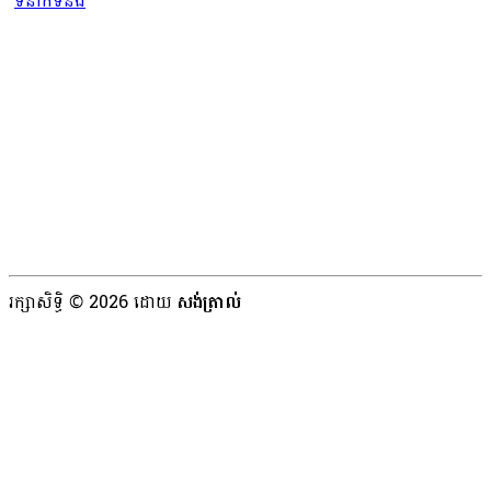
ទំនាក់ទំនង
រក្សាសិទ្ធិ © 2026 ដោយ
សង់ត្រាល់