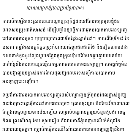
បោសសម្អាត​ឱ្យ​មាន​ប្រសិទ្ធភាព
»។
ការ​លើកឡើង​នេះ​ស្របពេល​បណ្ដាញ​ឧក្រិដ្ឋជន​នៅតែ​អាច​ប្រមូលផ្ដុំ​ជន
បរទេស​ចម្រុះ​ជាតិ​សាសន៍ ដើម្បី​បង្ខាំង​ឱ្យធ្វើ​ការ​ជា​អ្នក​ឆបោក​តាម​អន​ឡាញ​
នៅ​តាម​អគារ​តូចៗ ឬ​ក្រោម​រូបភាព​ជាទី​កន្លែង​ស្នាក់នៅ​។ កាលពី​ថ្ងៃទី​១៨ ខែ
ឧសភា កម្លាំង​សមត្ថកិច្ច​ចម្រុះ​ក៏បាន​ឃាត់ខ្លួន​ជនជាតិ​ថៃ និង​វៀតណាម​ជាង
១​រយ​នាក់​ក្នុង​ផ្ទះល្វែង​មួយ​កន្លែង​ក្នុង​ក្រុង​ប៉ោយប៉ែត​ខេត្តបន្ទាយមានជ័យ
ពាក់ព័ន្ធ​នឹង​ការ​លប​លួច​ធ្វើ​សកម្មភាព​ឆបោក​តាម​អនឡាញ។ សមត្ថកិច្ច​មិន
បាន​បង្ហាញមុខ​ម្ចាស់​អគារ​ដែល​ជួល​ឱ្យ​ជនបរទេស​ធ្វើការ​ឆបោក​តាម​
អនឡាញ​នេះ​ឡើយ។
ទម្រង់​ការងារ​ឆបោក​តាម​អន​ឡាញ​របស់​បណ្ដាញ​ឧក្រិដ្ឋជន​ដែល​ផ្លាស់ប្ដូរ​ឱ្យ​
ជនរងគ្រោះ​បន្ត​ធ្វើ​ការ​នៅ​តាម​អគារ​តូចៗ ឬ​តាម​ផ្ទះ​ជួល មិនមែន​រីក​រាលដាល​
តែ​ក្នុង​ខេត្តបន្ទាយមានជ័យ​ឡើយ សម្រាប់​បណ្ដា​ខេត្ត​មួយចំនួន​ដូចជា ខេត្ត
កំពត ព្រះសីហនុ កែប ស្វាយរៀង និង​រាជធានី​ភ្នំពេញ​ជាដើម​ក៏​កំពុង​រីក​
រាលដាល​ដូចគ្នា​។ បុគ្គលិក​ធ្វើការ​លើ​វិស័យ​ឆបោក​តាម​អន​ឡាញ​ឱ្យ​ដឹង​ថា