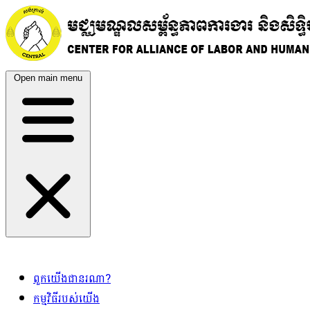
Open main menu
ពួកយើងជានរណា?
កម្មវិធីរបស់យើង