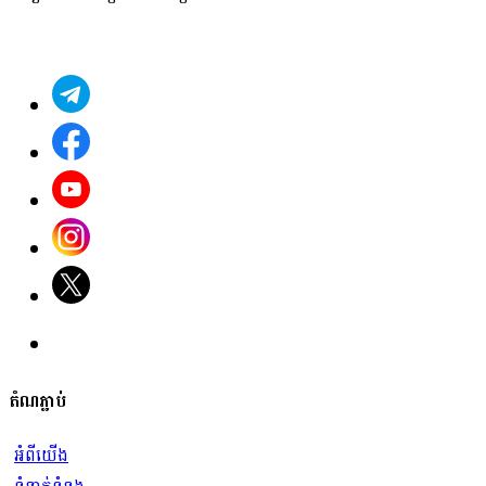
តំណភ្ជាប់
អំពីយើង