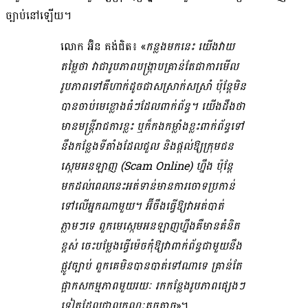
ច្បាប់​នៅឡើយ។
លោក អ៊ិន គង់ជិត៖ «
កន្លង​មក​នេះ យើង​វាយ
តម្លៃ​ថា វា​ជា​រូបភាព​បង្ក្រាប​គ្រាន់តែ​ជា​ការ​មើល
រូប​ភាព​ទៅ​គឺ​ហាក់ដូចជា​សស្រាក់សស្រាំ ប៉ុន្តែ​មិន
បាន​ចាប់​មេខ្លោង​ធំៗ​ដែល​ពាក់ព័ន្ធ​។ យើង​ដឹង​ថា
មាន​មន្ត្រីរាជការ​ខ្លះ ឬក៏​កងកម្លាំង​ខ្លះ​ពាក់ព័ន្ធ​ទៅ​
នឹង​កន្លែង​ទីតាំង​ដែល​ជួល និង​ផ្ដល់​ឱ្យ​ក្រុមជន​
ស្កេម​អន​ឡាញ (Scam Online) ហ្នឹង ប៉ុន្តែ​
មកដល់ពេលនេះ​អត់​ទាន់​មានការ​ចោទប្រកាន់​
ទៅលើ​អ្នក​ណាមួយ​។ អ៊ីចឹង​ធ្វើ​ឱ្យ​វា​អត់​បាត់​
ភ្លាមៗ​ទេ ពួក​មេ​ស្កេម​អន​ឡាញ​ហ្នឹង​គឺ​មាន​គំនិត​
ខ្ពស់ ចេះ​បម្លែង​ធ្វើ​ម៉េច​កុំឱ្យ​វា​ពាក់ព័ន្ធ​ជាមួយនឹង​
ផ្លូវច្បាប់ ពួកគេ​មិន​បាន​បាត់​ទៅណា​ទេ គ្រាន់តែ​
ផ្អាក​សកម្មភាព​មួយរយៈ រក​កន្លែង​រូបភាព​ផ្សេងៗ​
ទៀត​ដែល​ជា​លក្ខណៈ​តូចតាច
»។