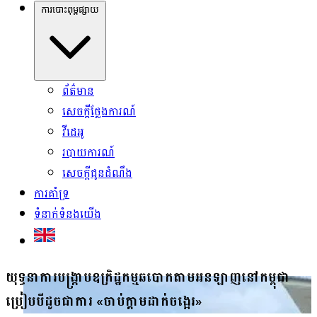
ការបោះពុម្ពផ្សាយ
ព័ត៌មាន
សេចក្ដីថ្លែងការណ៍
វីដេអូ
របាយការណ៍
សេចក្ដីជូនដំណឹង
ការគាំទ្រ
ទំនាក់ទំនងយើង
យុទ្ធនាការ​បង្ក្រាប​ឧក្រិដ្ឋកម្ម​ឆបោក​តាម​អនឡាញ​នៅ​កម្ពុជា​
ប្រៀប​បីដូច​ជា​ការ «​ចាប់​ក្ដាម​ដាក់​ចង្អេរ»