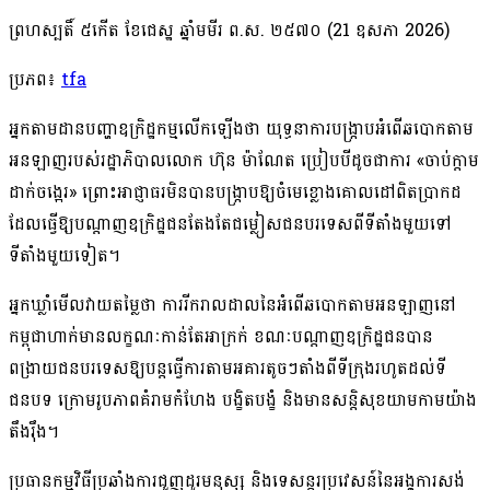
ព្រហស្បតិ៍ ៥កើត ខែជេស្ឋ ឆ្នាំមមីរ ព.ស. ២៥៧០
(21 ឧសភា 2026)
ប្រភព៖
tfa
អ្នក​តាមដាន​បញ្ហា​ឧក្រិដ្ឋកម្ម​លើកឡើង​ថា យុទ្ធនាការ​បង្ក្រាប​អំពើ​ឆបោក​តាម​
អនឡាញ​របស់​រដ្ឋាភិបាល​លោក ហ៊ុន ម៉ាណែត ប្រៀប​បីដូច​ជា​ការ «​ចាប់​ក្ដាម​
ដាក់​ចង្អេរ​» ព្រោះ​អាជ្ញាធរ​មិន​បាន​បង្ក្រាប​ឱ្យ​ចំ​មេខ្លោង​គោលដៅ​ពិតប្រាកដ
ដែល​ធ្វើ​ឱ្យ​បណ្ដាញ​ឧក្រិដ្ឋជន​តែងតែ​ជម្លៀស​ជនបរទេស​ពី​ទីតាំង​មួយ​ទៅ​
ទីតាំង​មួយទៀត។
អ្នកឃ្លាំមើល​វាយតម្លៃ​ថា ការ​រីក​រាលដាល​នៃ​អំពើ​ឆបោក​តាម​អនឡាញ​នៅ​
កម្ពុជា​ហាក់​មាន​លក្ខណៈ​កាន់តែ​អាក្រក់ ខណៈ​បណ្ដាញ​ឧក្រិដ្ឋជន​បាន​
ពង្រាយ​ជនបរទេស​ឱ្យ​បន្ត​ធ្វើ​ការ​តាម​អគារ​តូចៗ​តាំងពី​ទីក្រុង​រហូតដល់​ទី​
ជនបទ ក្រោម​រូបភាព​គំរាមកំហែង បង្ខិតបង្ខំ និង​មាន​សន្តិសុខ​យាមកាម​យ៉ាង​
តឹងរ៉ឹង។
ប្រធាន​កម្មវិធី​ប្រឆាំង​ការ​ជួញដូរ​មនុស្ស និង​ទេសន្តរប្រវេសន៍​នៃ​អង្គការ​សង់