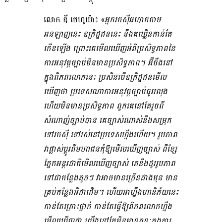
លោក ឌី ថេហូយ៉ា៖ «
អ្នក​រកស៊ី​ឆបោក​តាម​
អនឡាញ​នេះ ឧក្រិដ្ឋ​ជន​នេះ នឹង​គឃ្លើន​កាន់តែ​
កើនឡើង ព្រោះ​គេ​មើលឃើញ​អំពី​ប្រសិទ្ធភាព​នៃ​
ការអនុវត្ត​ច្បាប់​មិន​មាន​ប្រសិទ្ធភាព។ អ៊ីចឹង​នៅ
ក្នុង​ពិភពលោក​នេះ ប្រសិនបើ​ឧក្រិដ្ឋជន​មើល​
ឃើញ​ថា ប្រទេស​ណា​ការអនុវត្ត​ច្បាប់​ធូររលុង
ហើយ​មិន​មាន​ប្រសិទ្ធភាព ពួកគេ​នៅតែ​រួច​ពី​
សំណាញ់​ច្បាប់​បាន គេ​ច្បាស់​ណាស់​នឹង​សម្រុក​
ទៅ​រក​ស៊ី ទៅ​រស់នៅ​ប្រទេស​ហ្នឹងហើយ​។ រូបភាព​
វា​ផ្លាស់ប្ដូរ​ពី​មហាជន​កុំឱ្យ​មើលឃើញ​ច្បាស់ ពី​ខ្សែ​
ភ្នែក​អន្តរជាតិ​មើលឃើញ​ច្បាស់ គេ​នឹង​ដូរ​រូបភាព​
ទៅជា​កន្លែង​តូចៗ វា​អាច​មាន​ច្រើនជាង​មុន មាន​
គ្រប់កន្លែង​អី​ជាដើម​។ ហើយ​អាហ្នឹង​ហានិភ័យ​នេះ​
កាន់តែ​គ្រោះថ្នាក់ កាន់តែ​ធ្វើ​ឱ្យ​ពិភពលោក​ហ្នឹង​
មើលឃើញ​ថា យើង​នៅតែ​មិន​មាន​ឆន្ទៈ​ក្នុង​ការ​