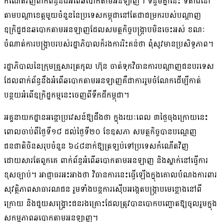
កំណើត​វិញ​ពាក់ព័ន្ធ​នឹង​អំពើ​ឆបោក​តាម​អនឡាញ​។ ទន្ទឹម​គ្នា​នេះ ទីតាំង​នៅ​
តាម​បណ្ដា​ខេត្ត​មួយចំនួន​នៃ​ប្រទេស​កម្ពុជា​នៅតែ​ជា​ជម្រក​របស់​បណ្ដាញ​
ឧក្រិដ្ឋជន​ឆបោក​តាម​អន​ឡាញ​ដែល​សមត្ថកិច្ច​បង្ក្រាប​មិន​ចេះ​អស់ ខណៈ​
ចំណាត់ការ​បង្ក្រាប​របស់​រដ្ឋាភិបាល​ក៏​រង​ការ​រិះគន់​ថា ពុំ​សូវ​មាន​ប្រសិទ្ធភាព។
រដ្ឋាភិបាល​នៃ​ក្រុម​គ្រួសារ​ត្រកូល ហ៊ុន ចាត់ទុក​វិធានការ​បណ្ដាញ​ជនបរទេស​
ដែល​ពាក់ព័ន្ធ​នឹង​អំពើ​ឆបោក​តាម​អន​ឡាញ​គឺជា​ការ​រួមចំណែក​ដើម្បី​កាត់
បន្ថយ​អំពើ​ឧក្រិដ្ឋកម្ម​នេះ​ចេញពី​ទឹកដី​កម្ពុជា​។​
អគ្គនាយកដ្ឋាន​អន្តោប្រវេសន៍​ឱ្យដឹង​ថា ក្នុង​រយៈពេល ៣​ថ្ងៃ​ចុង​ក្រោយនេះ​
ពោល​ចាប់ពី​ថ្ងៃទី​១៨ ដល់​ថ្ងៃទី​២០ ខែឧសភា សមត្ថកិច្ច​បាន​បណ្ដេញ​
ជនជាតិ​ចិន​សរុប​ចំនួន ៦៤៨​នាក់​ឱ្យ​ត្រឡប់​ទៅ​ប្រទេស​កំណើត​វិញ​
ដោយសារតែ​ពួកគេ ពាក់ព័ន្ធ​អំពើ​ឆបោក​តាម​អនឡាញ និង​ស្នាក់នៅ​ធ្វើការ​
ខុសច្បាប់​។ អាជ្ញាធរ​អះអាង​ថា វិធានការ​នេះ​ធ្វើឡើង​ក្នុង​គោលបំណង​ការពារ​
សុវត្ថិភាព​សាធារណជន រួម​ទាំង​បន្ត​ការស៊ើបអង្កេត​បង្ក្រាប​មេខ្លោង​នៅ​ពី
ក្រោយ និង​ជួយសង្គ្រោះ​ជនរងគ្រោះ​ដែល​ត្រូវ​បាន​បោក​បញ្ឆោត​ឱ្យ​ចូលរួម​ក្នុង​
សកម្មភាព​ឆបោក​តាម​អន​ឡាញ។