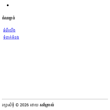
តំណភ្ជាប់
អំពីយើង
ទំនាក់ទំនង
រក្សាសិទ្ធិ © 2026 ដោយ
សង់ត្រាល់