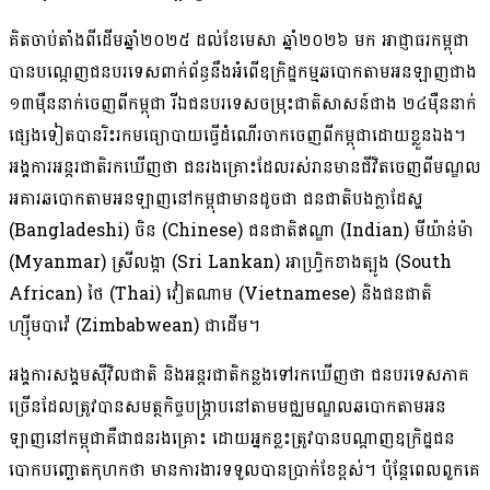
គិត​ចាប់តាំងពី​ដើមឆ្នាំ​២០២៥ ដល់​ខែមេសា ឆ្នាំ​២០២៦ មក អាជ្ញាធរ​កម្ពុជា​
បាន​បណ្ដេញ​ជនបរទេស​ពាក់ព័ន្ធ​នឹង​អំពើ​ឧក្រិដ្ឋកម្ម​ឆបោក​តាម​អនឡាញ​ជាង
១៣​ម៉ឺន​នាក់​ចេញពី​កម្ពុជា រីឯ​ជនបរទេស​ចម្រុះ​ជាតិ​សាសន៍​ជាង ២៤​ម៉ឺន​នាក់​
ផ្សេងទៀត​បាន​រិះរក​មធ្យោបាយ​ធ្វើដំណើរ​ចាក​ចេញពី​កម្ពុជា​ដោយ​ខ្លួនឯង​។
អង្គការ​អន្តរជាតិ​រកឃើញ​ថា ជនរងគ្រោះ​ដែល​រស់រាន​មាន​ជីវិត​ចេញពី​មណ្ឌល​
អគារ​ឆបោក​តាម​អនឡាញ​នៅ​កម្ពុជា​មាន​ដូចជា ជនជាតិ​បងក្លាដែស្ហ
(Bangladeshi) ចិន (Chinese) ជនជាតិ​ឥណ្ឌា (Indian) មីយ៉ាន់ម៉ា
(Myanmar) ស្រីលង្កា (Sri Lankan) អាហ្វ្រិក​ខាងត្បូង (South
African) ថៃ (Thai) វៀតណាម (Vietnamese) និង​ជនជាតិ​
ហ្ស៊ីមបាវ៉េ (Zimbabwean) ជាដើម។
អង្គការ​សង្គម​ស៊ីវិល​ជាតិ និង​អន្តរជាតិ​កន្លង​ទៅ​រក​ឃើញថា ជនបរទេស​ភាគ
ច្រើន​ដែល​ត្រូវ​បាន​សមត្ថកិច្ច​បង្ក្រាប​នៅ​តាម​មជ្ឈមណ្ឌល​ឆបោក​តាម​អន​
ឡាញ​នៅ​កម្ពុជា​គឺជា​ជនរងគ្រោះ ដោយ​អ្នកខ្លះ​ត្រូវ​បាន​បណ្ដាញ​ឧក្រិដ្ឋជន​
បោក​បញ្ឆោត​កុហក​ថា មាន​ការងារ​ទទួល​បាន​ប្រាក់ខែ​ខ្ពស់​។ ប៉ុន្តែ​ពេល​ពួកគេ​