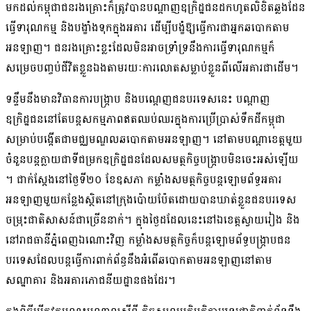
មកដល់​កម្ពុជា​ជនរងគ្រោះ​ក៏​ត្រូវ​បាន​បណ្ដាញ​ឧក្រិដ្ឋជន​ដកហូត​លិខិតឆ្លងដែន
ធ្វើ​ទារុណកម្ម និង​បង្ខាំង​ទុក​ក្នុង​អគារ ដើម្បី​បង្ខំ​ឱ្យធ្វើ​ការ​ជា​អ្នក​ឆបោក​តាម​
អនឡាញ​។ ជនរងគ្រោះ​ខ្លះ​ដែល​មិនអាច​ទ្រាំទ្រ​នឹង​ការ​ធ្វើ​ទារុណកម្ម​ក៏​
សម្រេច​បញ្ចប់ជីវិត​ខ្លួនឯង​តាមរយៈ​ការ​លោត​សម្លាប់​ខ្លួន​ពីលើ​អគារ​ជាដើម។
ទន្ទឹម​នឹង​មាន​វិធានការ​បង្ក្រាប និង​បណ្ដេញ​ជនបរទេស​នេះ បណ្ដាញ​
ឧក្រិដ្ឋជន​នៅតែ​បន្តសកម្មភាព​ឥត​ឈប់ឈរ​ក្នុង​ការ​ប្រើប្រាស់​ទឹកដី​កម្ពុជា​
សម្រាប់​បង្កើត​ជា​មជ្ឈមណ្ឌល​ឆបោក​តាម​អនឡាញ។ នៅ​តាម​បណ្ដា​ខេត្ត​មួយ
ចំនួន​បន្ត​ក្លាយជា​ទីជម្រក​ឧក្រិដ្ឋជន​ដែល​សមត្ថកិច្ច​បង្ក្រាប​មិន​ចេះ​អស់​ឡើយ​
។ ជាក់ស្ដែង​នៅ​ថ្ងៃទី​២០ ខែឧសភា កម្លាំង​សមត្ថកិច្ច​បន្ត​ឡោមព័ទ្ធ​អគារ​
អនឡាញ​មួយ​កន្លែង​ស្ថិតនៅ​ក្រុង​ប៉ោយប៉ែត​ដោយ​បាន​ឃាត់ខ្លួន​ជនបរទេស​
ចម្រុះ​ជាតិ​សាសន៍​ជាច្រើន​នាក់​។ ក្នុង​ថ្ងៃ​ដដែល​នេះ​នៅ​ឯ​ខេត្តស្វាយរៀង និង​
នៅ​រាជធានី​ភ្នំពេញ​ឯណោះ​វិញ កម្លាំង​សមត្ថកិច្ច​ក៏​បន្ត​ឡោមព័ទ្ធ​បង្ក្រាប​ជន
បរទេស​ដែល​បន្ត​ធ្វើ​ការ​ពាក់ព័ន្ធ​នឹង​អំពើ​ឆបោក​តាម​អនឡាញ​នៅ​តាម​
សណ្ឋាគារ និង​អគារ​ភោជនីយដ្ឋាន​ផង​ដែរ។