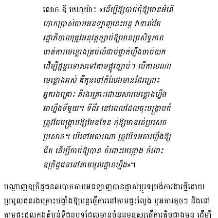
លោក ឌី ថេហូយ៉ា៖ «
ដើម្បី​ឱ្យ​បាត់​កុំឱ្យ​មាន​អំពើ​
បោកប្រាស់​តាម​អន​ឡាញ​នេះ​បន្ត វា​ទាល់តែ​
រដ្ឋាភិបាល​ត្រូវ​អនុវត្ត​ច្បាប់​ឱ្យ​មាន​ប្រសិទ្ធភាព​
ចាត់ការ​មេខ្លោង​គ្រប់​លំដាប់​ថ្នាក់​ហ្នឹង​ចាប់​យក
ដើម្បី​ផ្ដន្ទាទោស​ទៅតាម​ផ្លូវច្បាប់​។ បើកាលណា​
មេខ្លោង​អស់ គឺ​កូនចៅ​ក៏​លែង​មាន​ដែរ​ព្រោះ​
អ្នករងគ្រោះ គឺ​រងគ្រោះ​ដោយសារ​មេខ្លោង​ហ្នឹង
អាហ្នឹង​ទីមួយ​។ ទី​ពីរ នៅពេល​ដែល​ចុះ​បង្ក្រាប​ក៏​
ត្រូវតែ​បង្ក្រាប​ឱ្យ​មែនទែន កុំឱ្យ​មាន​រត់​ប្រសេច
ប្រសាច​។ បើ​ទៅ​អគារ​ណា ត្រូវ​បិទ​អគារ​ហ្នឹង​ឱ្យ​
ជិត ដើម្បី​ចាប់​ឱ្យ​បាន ចំពោះ​មេខ្លោង ចំពោះ​
ឧក្រិដ្ឋជន​នៅ​តាម​មូលដ្ឋាន​ហ្នឹង
»។
បណ្ដាញ​ឧក្រិដ្ឋជន​ឆបោក​តាម​អនឡាញ​បាន​ផ្លាស់ប្ដូរ​ទម្រង់​ការងារ​ថ្មី​ដោយ​
ប្រមូល​ជនរងគ្រោះ​បង្ខាំង​ឱ្យ​បន្ត​ធ្វើការ​នៅ​តាម​ផ្ទះល្វែង ឬ​អគារ​តូចៗ និង​នៅ​
តាម​ផ្ទះជួល​ក្នុង​តំបន់​ទី​ជនបទ​ដែល​មាន​ចំនួន​មនុស្ស​ធ្វើការ​តិច​ជាង​មុន ដើម្បី​