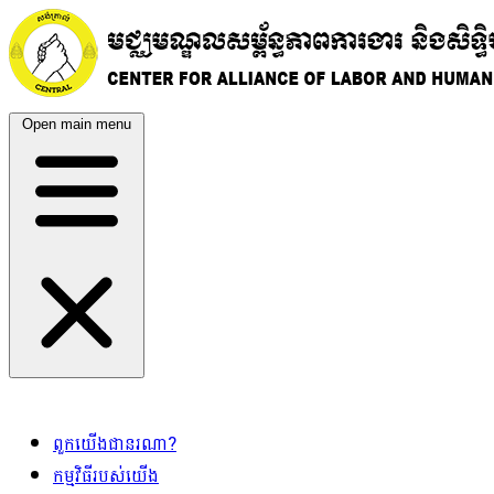
Open main menu
ពួកយើងជានរណា?
កម្មវិធីរបស់យើង