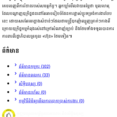
គេច​ចេញ​ពី​ការ​រំខាន​របស់​សមត្ថកិច្ច។ អ្នកឃ្លាំមើល​វាយតម្លៃ​ថា មូលហេតុ​
ដែល​បណ្ដាញ​ឧក្រិដ្ឋជន​នៅតែ​អាច​រៀបចំ​ផែនការ​ផ្លាស់ប្ដូរ​ទម្រង់​ការងារ​បែប
នេះ ដោយសារតែ​មេខ្លោង​សំខាន់ៗ​ដែល​ជា​មន្ត្រី​ឧកញ៉ា​ឈ្មួញ​គ្រាក់ៗ​កាង​ពី
ក្រោយ​ឧក្រិដ្ឋកម្ម​កំពុង​រស់នៅ​ក្រៅ​សំណាញ់​ច្បាប់ និង​ថែមទាំង​ទទួល​បាន​ការ​
ការពារ​ពី​រដ្ឋាភិបាល​ត្រកូល «​ហ៊ុន​» ថែមទៀត៕
ព័ត៌មាន
ព័ត៌មានកម្មករ (102)
ព័ត៌មានពលករ (33)
សិទ្ធិមនុស្ស (0)
ព័ត៌មានរហ័ស (0)
កម្មវិធីពិមិត្យមើលការបោកប្រាស់ការងារ (0)