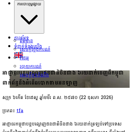
ការបោះពុម្ពផ្សាយ
ការគាំទ្រ
ព័ត៌មាន
ទំនាក់ទំនងយើង
សេចក្ដីថ្លែងការណ៍
វីដេអូ
របាយការណ៍
អាជ្ញាធរ​បន្ត​បណ្ដេញ​ជនជាតិ​ចិន​ជាង ៦​រយ​នាក់​ចេញពី​កម្ពុជា​
សេចក្ដីជូនដំណឹង
ពាក់ព័ន្ធ​នឹង​អំពើ​ឆបោក​តាម​អនឡាញ
សុក្រ ៦កើត ខែជេស្ឋ ឆ្នាំមមីរ ព.ស. ២៥៧០
(22 ឧសភា 2026)
ប្រភព៖
tfa
អាជ្ញាធរ​កម្ពុជា​បន្ត​បណ្ដេញ​ជនជាតិ​ចិន​ជាង ៦​រយ​នាក់​ត្រឡប់​ទៅ​ប្រទេស​