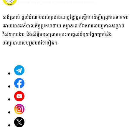
សង់ត្រាល់ ផ្តល់អំណាច​ដល់​ប្រជាពលរដ្ឋខ្មែរអ្នក​ធ្វើការ​ដើម្បីឲ្យ​ពួក​គេ​ទាមទារ​
អោយមានអភិបាលកិច្ច​ប្រកបដោយ ​តម្លាភាព និង​គណនេយ្យភាពសម្រាប់
វិស័យ​ការងារ​ និង​សិទ្ធិមនុស្ស​តាមរយៈ​ការផ្តល់ជំនួយផ្នែកច្បាប់និង
មធ្យោបាយសមស្របដទៃ​ទៀត។