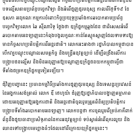
ក្នុង​ពិធី​បើក​វគ្គ​បណ្ដុះបណ្ដាល​ស្ដីពី កិច្ច​សហប្រតិបត្តិការ​អន្តរជាតិ​ពាក់ព័ន្ធ​នឹង​
បទល្មើស​តាម​ប្រព័ន្ធ​បច្ចេកវិទ្យា និង​អំពើ​ជួញដូរ​មនុស្ស កាលពី​ថ្ងៃទី​១៩ ខែ
ឧសភា អនុគណៈកម្មការ​ចំពោះ​កិច្ច​ប្រយុទ្ធ​ប្រឆាំង​ការ​ឆបោក​តាម​ប្រព័ន្ធ​
បច្ចេកវិទ្យា​លោក ឆៃ ស៊ីណារិទ្ធ ថ្លែង​ថា ឧក្រិដ្ឋកម្ម​ឆ្លងដែន ជាពិសេស​អំពើ​
ឆបោក​តាម​អនឡាញ​នេះ​កំពុង​បង្ក​លក្ខណៈ​កាន់តែ​ស្មុគស្មាញ​ដែល​ទាមទារ​ឱ្យ​
មាន​កិច្ចសហប្រតិបត្តិការ​ពី​អន្តរជាតិ​។ លោក​អះអាង​ថា រដ្ឋាភិបាល​កម្ពុជា​បាន​
បើក​វគ្គ​បណ្ដុះបណ្ដាល​សមត្ថកិច្ច និង​មន្ត្រី​អនុវត្ត​ច្បាប់ ដើម្បី​ពង្រឹង​លើ​ការ​
បង្ក្រាប​ជនល្មើស និង​មិន​អនុញ្ញាត​ឱ្យ​បណ្ដាញ​ឧក្រិដ្ឋជន​យក​កម្ពុជា​ធ្វើជា​
ទីតាំង​ជម្រក​ឧក្រិដ្ឋកម្ម​ទៀត​ឡើយ។
ជុំវិញ​បញ្ហា​នេះ ប្រធាន​កម្មវិធី​ប្រឆាំង​ការ​ជួញដូរ​មនុស្ស និង​ទេសន្តរប្រវេសន៍​
នៃ​អង្គការ​សង់ត្រាល់ លោក ឌី ថេហូយ៉ា ជំរុញ​ឱ្យ​រដ្ឋាភិបាល​បង្ហាញ​តម្លាភាព​
ដោយ​អនុញ្ញាត​ឱ្យ​អង្គការ​ជាតិ និង​អន្តរជាតិ​ចូលរួម​ត្រួតពិនិត្យ​ប្រតិបត្តិ​ការ​
បង្ក្រាប​ទីតាំង​ឆបោក​តាម​អនឡាញ។ លោក​បន្ត​ថា ការ​ចូលរួម​ពី​គ្រប់​ភាគី​ពាក់
ព័ន្ធ​នឹង​ជួយ​ធានា​ប្រសិទ្ធភាព​នៃ​ការអនុវត្ត​ច្បាប់ ទប់ស្កាត់​អំពើពុករលួយ និង​
ឈាន​ទៅ​បង្ក្រាប​មេខ្លោង​ធំៗ​ដែល​នៅ​ពីក្រោយ​ឧក្រិដ្ឋកម្ម​នេះ។