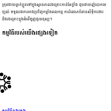
ក្រុមងាយធ្លាក់ខ្លួនទៅក្នុងស្ថានភាពរងគ្រោះកាន់តែខ្លាំង ដូចជាចាញ់បោកមេ
ខ្យល់ ទទួលរងការកេងប្រវ័ញ្ចកម្លាំងពលកម្ម ការរំលោភបំពានសិទ្ធិការងារ
និងរងគ្រោះក្នុងអំពើជួញដូរមនុស្ស។
កម្មវិធីរបស់យើងផ្សេងទៀត