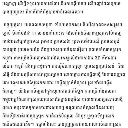
បណ្តាញ ដើម្បីទទួលបានការគាំពារ និងការឆ្លើយតប លើបញ្ហាដែលពួកគេ
បានជួបប្រទះ ពីភាគីពាក់ព័ន្ធបានទាន់ពេលវេលា។
បច្ចុប្បន្ននេះ មានពលករកម្ពុជា ទាំងមានឯកសារ និងមិនមានឯកសារស្រប
ច្បាប់ មិនតិចជាង ៣ លាននាក់នោះទេ ដែលកំពុងចំណាកស្រុកទៅបំពេញ
ការងារនៅក្រៅប្រទេស រួមមាន ប្រទេសថៃ ប្រទេសម៉ាលេស៊ី ប្រទេសកូរ៉េ
ខាងត្បូង ប្រទេសជប៉ុន និងប្រទេសមួយចំនួនទៀត។ ពលករចំណាកស្រុក
កម្ពុជា ភាគច្រើនបំពេញការងារដែលគេស្គាល់ថាជាកាងារ 3D គឺការងារ
លំបាក កខ្វក់ និងគ្រោះថ្នាក់។ ការធ្វើចំណាកស្រុក ឬទេសន្តរប្រវេសន៍ គឺជា
សិទ្ធិ និងជាជម្រើសរបស់បុគ្គលម្នាក់ៗ ដោយគ្មានការបង្ខិតបង្ខំ ដែលអនុញ្ញាត
អោយពួកគេអាចស្វែងរកការងារ បង្កើនប្រាក់ចំណូល ព្រមទាំងបង្កើត
ជំនាញ។ យ៉ាងណាមិញនៅក្នុងស្ថានភាពជាក់ស្តែង ភាគច្រើននៃពលករ
កម្ពុជាត្រូវចំណាកស្រុកដោយសារតែគ្មានជម្រើស ឬដោយសារស្ថានភាពបង្ខំ
ដូចជា កង្វះខាតឱកាសការងារសមរម្យ ទទួលបានចំណូលមិនសមរម្យ
និងទៀងទាត់នៅក្នុងស្រុក ការជំពាក់បំណុល និងខ្វះ ឬគ្មានទីផ្សារលក់
ផលិតផលជាដើម។ កត្តាទាំងនេះ បានរុញច្រានអោយពលករចំណាកស្រុក