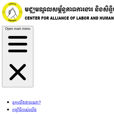
Open main menu
ពួកយើងជានរណា?
កម្មវិធីរបស់យើង