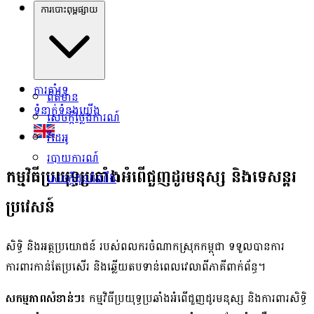
ការបោះពុម្ពផ្សាយ
ការគាំទ្រ
ព័ត៌មាន
ទំនាក់ទំនងយើង
សេចក្ដីថ្លែងការណ៍
វីដេអូ
របាយការណ៍
កម្មវិធីប្រយុទ្ធប្រឆាំងអំពើជួញដូរមនុស្ស និងទេសន្ដរ
សេចក្ដីជូនដំណឹង
ប្រវេសន៍
សិទ្ធិ និងអត្ថប្រយោជន៍ របស់ពលករចំណាកស្រុកកម្ពុជា ទទួលបានការ
ការពារកាន់តែប្រសើរ និងឆ្លើយតបទាន់ពេលវេលាពីភាគីពាក់ព័ន្ធ។
សកម្មភាពសំខាន់ៗ៖
កម្មវិធីប្រយុទ្ធប្រឆាំងអំពើជួញដូរមនុស្ស និងការពារសិទ្ធិ