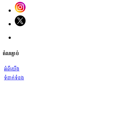
តំណភ្ជាប់
អំពីយើង
ទំនាក់ទំនង