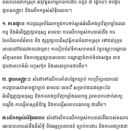
ពលករចំណាកស្រុក អនុវត្តសកម្មភាពការងារ ចំនួន ៣ ផ្នែកធំៗ គឺបង្ការ
ជួយសង្គ្រោះ និងលើកកម្ពស់សិទ្ធិពលករ។
១. ការបង្ការ៖
ការចូលរួមចំណែកក្នុងការទប់ស្កាត់អំពើកេងប្រវ័ញ្ចកម្លាំងពល
កម្ម និងអំពើជួញដូរមនុស្ស តាមរយៈការលើកកម្ពស់ការយល់ដឹង ការ
ចែករំលែកព័ត៌មាន និង ផ្សព្វផ្សាយពីសុវត្ថិភាពចំណាកស្រុក ទៅដល់ក្រុម
គោលដៅដែលងាយរងគ្រោះ ការរៀបចំវេទិកាសហគមន៍ វគ្គបណ្តុះបណ្តាល
សិក្ខាសាលា និងការផ្សព្វផ្សាយតាមរយៈបណ្តាញទំនាក់ទំនងសង្គម មាន
ដូចជាគេហទំព័រ ហេ្វសប៊ុក និងតេលេក្រាមជាដើម។
២. ជួយសង្រ្គោះ៖
សំដៅទៅលើការគាំពារផ្នែកច្បាប់ ការប្រឹក្សាយោបល់
ការជួយសេវាតាមផ្លូវច្បាប់ តាមរយៈមេធាវី សម្រាប់ជនរងគ្រោះនៃ
អំពើជួញដូរមនុស្ស និងការកេងប្រវ័ញ្ចកម្លាំងពលកម្ម រួមមានការដាក់ពាក្យ
បណ្តឹង ការធ្វើមាតុភូមិនិវត្ត និងការធ្វើសមាហរណកម្ម ជាដើម។
៣.លើកកម្ពស់សិទ្ធិពលករ៖
សំដៅលើការលើកកម្ពស់ការយល់ដឹងរបស់ពលករ
អោយបានយល់ដឹងពីសិទ្ធិ និងអត្ថប្រយោជន៍ ច្បាប់ការងារ និងការចងក្រងជា