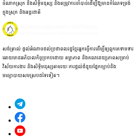
ចំណាកស្រុក និងសិទ្ធិមនុស្ស និងតម្រូវការចាំបាច់ដើម្បីឱ្យមានកំណែទម្រង់
ក្នុងស្រុក និងអន្តរជាតិ
សង់ត្រាល់ ផ្តល់អំណាច​ដល់​ប្រជាពលរដ្ឋខ្មែរអ្នក​ធ្វើការ​ដើម្បីឲ្យ​ពួក​គេ​ទាមទារ​
អោយមានអភិបាលកិច្ច​ប្រកបដោយ ​តម្លាភាព និង​គណនេយ្យភាពសម្រាប់
វិស័យ​ការងារ​ និង​សិទ្ធិមនុស្ស​តាមរយៈ​ការផ្តល់ជំនួយផ្នែកច្បាប់និង
មធ្យោបាយសមស្របដទៃ​ទៀត។