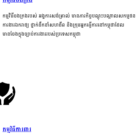
កម្មវិធីចងក្រង
កម្មវិធីចងក្រងរបស់ អង្គការសង់ត្រាល់ មានភារកិច្ចបណ្តុះបណ្តាលសកម្មជន
ការងារឯករាជ្យ ថ្នាក់ដឹកនាំសហជីព និងក្រុមអ្នកធ្វើការនៅកម្ពុជាដែល
មានចែងក្នុងច្បាប់ការងាររបស់ប្រទេសកម្ពុជា
កម្មវិធីការពារ