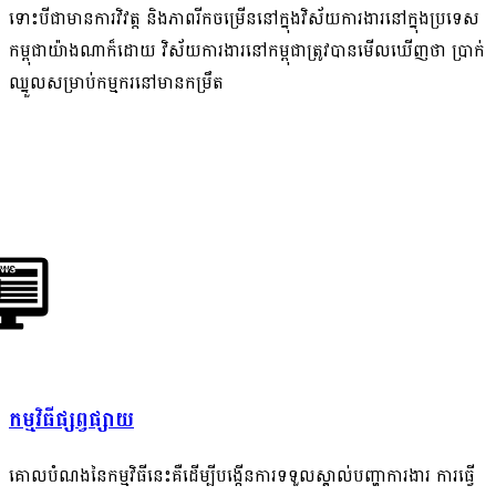
ទោះបីជាមានការវិវត្ត និងភាពរីកចម្រើននៅក្នុងវិស័យការងារនៅក្នុងប្រទេស
កម្ពុជាយ៉ាងណាក៏ដោយ វិស័យការងារនៅកម្ពុជាត្រូវបានមើលឃើញថា ប្រាក់
ឈ្នួលសម្រាប់កម្មករនៅមានកម្រឹត
កម្មវិធីផ្សព្វផ្សាយ
គោលបំណងនៃកម្មវិធីនេះគឺដើម្បីបង្កើនការទទួលស្គាល់បញ្ហាការងារ ការធ្វើ