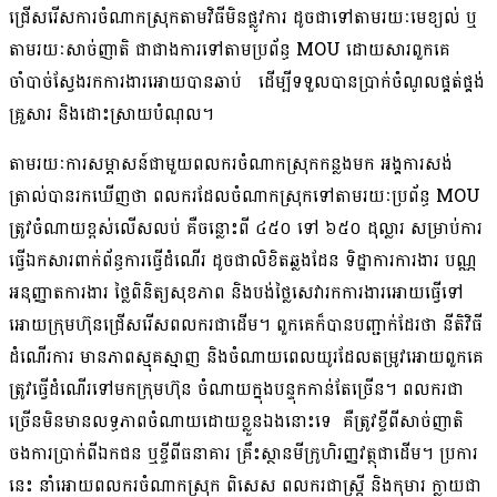
ជ្រើសរើសការចំណាកស្រុកតាមវិធីមិនផ្លូវការ ដូចជាទៅតាមរយៈមេខ្យល់ ឬ
តាមរយៈសាច់ញាតិ ជាជាងការទៅតាមប្រព័ន្ធ MOU ដោយសារពួកគេ
ចាំបាច់ស្វែងរកការងារអោយបានឆាប់ ដើម្បីទទួលបានប្រាក់ចំណូលផ្គត់ផ្គង់
គ្រួសារ និងដោះស្រាយបំណុល។
តាមរយៈការសម្ភាសន៍ជាមួយពលករចំណាកស្រុកកន្លងមក អង្គការសង់
ត្រាល់បានរកឃើញថា ពលករដែលចំណាកស្រុកទៅតាមរយៈប្រព័ន្ធ MOU
ត្រូវចំណាយខ្ពស់លើសលប់ គឺចន្លោះពី ៤៥០ ទៅ ៦៥០ ដុល្លារ សម្រាប់ការ
ធ្វើឯកសារពាក់ព័ន្ធការធ្វើដំណើរ ដូចជាលិខិតឆ្លងដែន ទិដ្ឋាការការងារ បណ្ណ
អនុញ្ញាតការងារ ថ្លៃពិនិត្យសុខភាព និងបង់ថ្លៃសេវារកការងារអោយធ្វើទៅ
អោយក្រុមហ៊ុនជ្រើសរើសពលករជាដើម។ ពួកគេក៏បានបញ្ជាក់ដែរថា នីតិវិធី
ដំណើរការ មានភាពស្មុគស្មាញ និងចំណាយពេលយូរដែលតម្រូវអោយពួកគេ
ត្រូវធ្វើដំណើរទៅមកក្រុមហ៊ុន ចំណាយក្នុងបន្ទុកកាន់តែច្រើន។ ពលករជា
ច្រើនមិនមានលទ្ធភាពចំណាយដោយខ្លួនឯងនោះទេ គឺត្រូវខ្ចីពីសាច់ញាតិ
ចងការប្រាក់ពីឯកជន ឬខ្ចីពីធនាគារ គ្រឹះស្ថានមីក្រូហិរញ្ញវត្ថុជាដើម។ ប្រការ
នេះ នាំអោយពលករចំណាកស្រុក ពិសេស ពលករជាស្រី្ត និងកុមារ ក្លាយជា