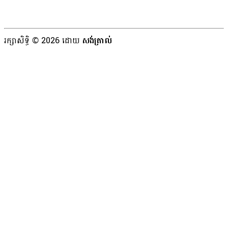
រក្សាសិទ្ធិ © 2026 ដោយ
សង់ត្រាល់