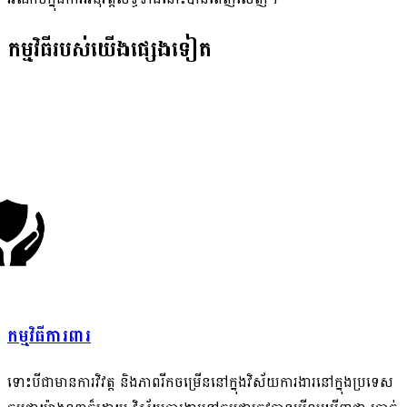
កម្មវិធីរបស់យើងផ្សេងទៀត
កម្មវិធីការពារ
ទោះបីជាមានការវិវត្ត និងភាពរីកចម្រើននៅក្នុងវិស័យការងារនៅក្នុងប្រទេស