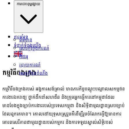
ការបោះពុម្ពផ្សាយ
ការគាំទ្រ
ព័ត៌មាន
ទំនាក់ទំនងយើង
សេចក្ដីថ្លែងការណ៍
វីដេអូ
របាយការណ៍
កម្មវិធីចងក្រង
សេចក្ដីជូនដំណឹង
កម្មវិធីចងក្រងរបស់ អង្គការសង់ត្រាល់ មានភារកិច្ចបណ្តុះបណ្តាលសកម្មជន
ការងារឯករាជ្យ ថ្នាក់ដឹកនាំសហជីព និងក្រុមអ្នកធ្វើការនៅកម្ពុជាដែល
មានចែងក្នុងច្បាប់ការងាររបស់ប្រទេសកម្ពុជា និងសិទ្ធិជាមូលដ្ឋានស្របច្បាប់
ដែលពួកគេមាន។ គោលដៅយុទ្ធសាស្ត្ររួមគឺដើម្បីរួមចំណែកធ្វើឱ្យមានការ
គោរពសេរីភាពជាមូលដ្ឋានរបស់កម្មករ និងការទទួលស្គាល់សិទ្ធិរបស់