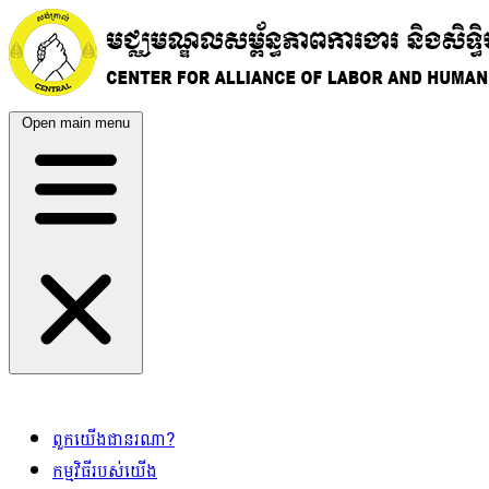
Open main menu
ពួកយើងជានរណា?
កម្មវិធីរបស់យើង