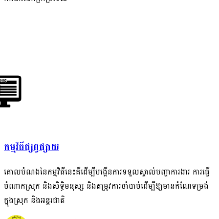
កម្មវិធីផ្សព្វផ្សាយ
គោលបំណងនៃកម្មវិធីនេះគឺដើម្បីបង្កើនការទទួលស្គាល់បញ្ហាការងារ ការធ្វើ
ចំណាកស្រុក និងសិទ្ធិមនុស្ស និងតម្រូវការចាំបាច់ដើម្បីឱ្យមានកំណែទម្រង់
ក្នុងស្រុក និងអន្តរជាតិ