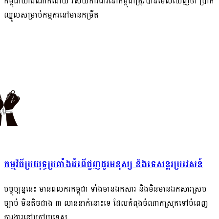
កម្ពុជាយ៉ាងណាក៏ដោយ វិស័យការងារនៅកម្ពុជាត្រូវបានមើលឃើញថា ប្រាក់
ឈ្នួលសម្រាប់កម្មករនៅមានកម្រឹត
កម្មវិធីប្រយុទ្ធប្រឆាំងអំពើជួញដូរមនុស្ស និងទេសន្ដរប្រវេសន៍
បច្ចុប្បន្ននេះ មានពលករកម្ពុជា ទាំងមានឯកសារ និងមិនមានឯកសារស្រប
ច្បាប់ មិនតិចជាង ៣ លាននាក់នោះទេ ដែលកំពុងចំណាកស្រុកទៅបំពេញ
ការងារនៅក្រៅប្រទេស