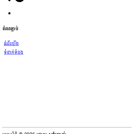
តំណភ្ជាប់
អំពីយើង
ទំនាក់ទំនង