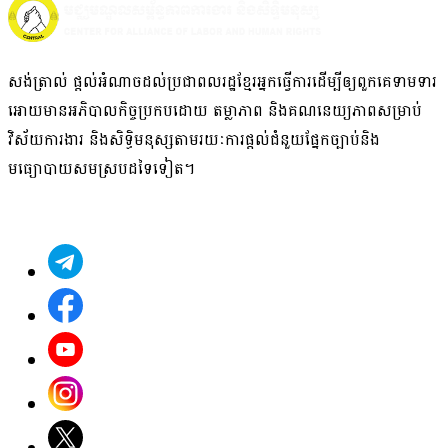
សង់ត្រាល់ ផ្តល់អំណាច​ដល់​ប្រជាពលរដ្ឋខ្មែរអ្នក​ធ្វើការ​ដើម្បីឲ្យ​ពួក​គេ​ទាមទារ​
អោយមានអភិបាលកិច្ច​ប្រកបដោយ ​តម្លាភាព និង​គណនេយ្យភាពសម្រាប់
វិស័យ​ការងារ​ និង​សិទ្ធិមនុស្ស​តាមរយៈ​ការផ្តល់ជំនួយផ្នែកច្បាប់និង
មធ្យោបាយសមស្របដទៃ​ទៀត។