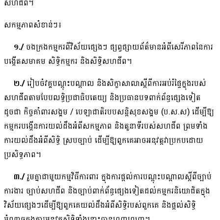
សហជីព។
សកម្មភាពសំខាន់ៗ៖
១./
ចងក្រងកម្មករ​ពី​វិស័យ​ផ្សេងៗ ផ្សព្វផ្សាយ​ព័ត៌មាន​អំពី​សេរីភាព​នៃ​ការ​
បង្កើត​សមាគម សិទ្ធិ​កម្មករ និង​សិទ្ធិ​សហជីព។
២./
រៀបចំវគ្គបណ្តុះបណ្តាល និងសិក្ខាសាលាស្តីពីការអប់រំផ្ទៃក្នុងរបស់
សហជីពតាមបែបលទ្ធិប្រជាធិបតេយ្យ និងប្រធានបទពាក់ព័ន្ធផ្សេងទៀត
ដូចជា កិច្ចគាំពារសង្គម / បេឡាជាតិរបបសន្តិសុខសង្គម (ប.ស.ស) ដើម្បីឱ្យ
កម្មករបង្កើនការយល់ដឹងអំពីសកម្មភាព និងតួនាទីរបស់សហជីព ព្រមទាំង
ការយល់ដឹងអំពីសិទ្ធិ ស្របច្បាប់ ដើម្បីឱ្យពួកគេអាចអនុវត្តវាប្រកបដោយ
ប្រសិទ្ធភាព។
៣./
រួមគ្នាជាមួយកម្មវិធីការពារ ក្នុងការផ្តល់ការបណ្តុះបណ្តាលស្តីពីច្បាប់
ការងារ ច្បាប់សហជីព និងច្បាប់ពាក់ព័ន្ធផ្សេងទៀតដល់កម្មករនិយោជិតក្នុង
វិស័យផ្សេងៗដើម្បីឱ្យពួកគេយល់ដឹងអំពីសិទ្ធិរបស់ពួកគេ និងផ្តល់សិទ្ធិ
អំណាចក្នុងការអនុវត្តសិទ្ធិទាំងនោះបានពេញលេញ។